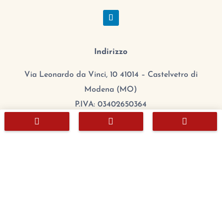
Indirizzo
Via Leonardo da Vinci, 10 41014 – Castelvetro di
Modena (MO)
P.IVA: 03402650364
CCIAA/REA: MO 384608



Cap.Sociale: 100.000,00 €
mail:
export@chefitalia.eu
Copyright © 2026
Orario