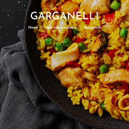
GARGANELLI
5
5
Home
Non categorizzato
Garganelli