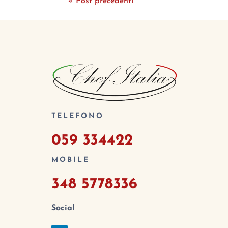
« Post precedenti
TELEFONO
059 334422
MOBILE
348 5778336
Social