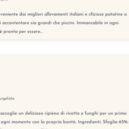
veniente dai migliori allevamenti italiani e sfiziose patatine a
 accontentare sia grandi che piccini. Immancabile in ogni
è pronta per essere...
urgelata
accoglie un delizioso ripieno di ricotta e funghi per un primo
e ogni momento con la propria bontà. Ingredienti: Sfoglia 65%: