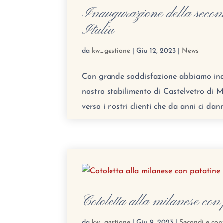
Inaugurazione della seconda
Italia
da
kw_gestione
|
Giu 12, 2023
|
News
Con grande soddisfazione abbiamo inaug
nostro stabilimento di Castelvetro di Mo
verso i nostri clienti che da anni ci danno
Cotoletta alla milanese con
da
kw_gestione
|
Giu 9, 2023
|
Secondi e con