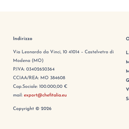
Indirizzo
O
Via Leonardo da Vinci, 10 41014 – Castelvetro di
L
Modena (MO)
M
P.IVA: 03402650364
M
CCIAA/REA: MO 384608
G
Cap.Sociale: 100.000,00 €
V
mail:
export@chefitalia.eu
S
Copyright © 2026