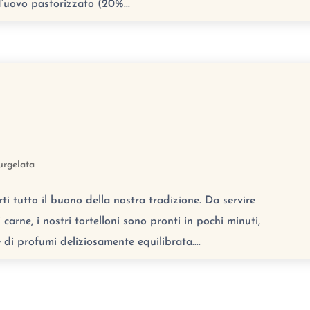
’uovo pastorizzato (20%...
urgelata
rti tutto il buono della nostra tradizione. Da servire
arne, i nostri tortelloni sono pronti in pochi minuti,
di profumi deliziosamente equilibrata....