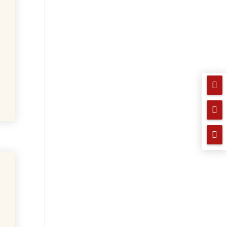


