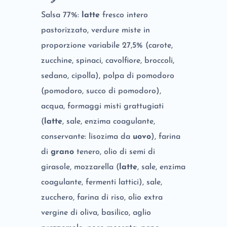
Salsa 77%:
latte
fresco intero
pastorizzato, verdure miste in
proporzione variabile 27,5% (carote,
zucchine, spinaci, cavolfiore, broccoli,
sedano, cipolla), polpa di pomodoro
(pomodoro, succo di pomodoro),
acqua, formaggi misti grattugiati
(
latte
, sale, enzima coagulante,
conservante: lisozima da
uovo
), farina
di
grano
tenero, olio di semi di
girasole, mozzarella (
latte
, sale, enzima
coagulante, fermenti lattici), sale,
zucchero, farina di riso, olio extra
vergine di oliva, basilico, aglio