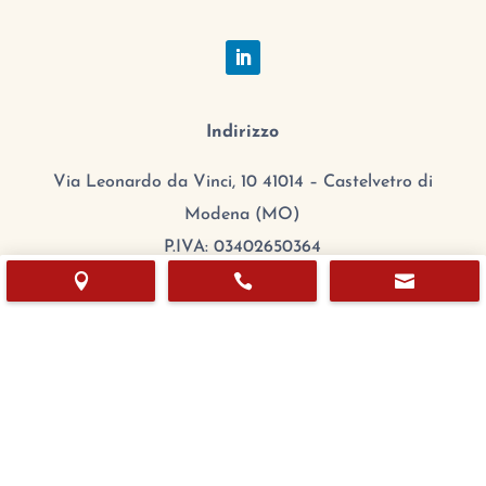
Indirizzo
Via Leonardo da Vinci, 10 41014 – Castelvetro di
Modena (MO)
P.IVA: 03402650364



CCIAA/REA: MO 384608
Cap.Sociale: 100.000,00 €
mail:
export@chefitalia.eu
Copyright © 2026
Orario