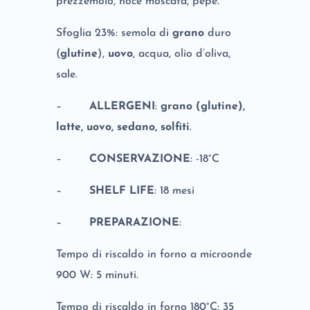
prezzemolo, noce moscata, pepe.
Sfoglia 23%: semola di
grano
duro
(
glutine
),
uovo
, acqua, olio d’oliva,
sale.
–
ALLERGENI
:
grano (glutine),
latte, uovo, sedano, solfiti
.
–
CONSERVAZIONE
: -18°C
–
SHELF LIFE
: 18 mesi
–
PREPARAZIONE
:
Tempo di riscaldo in forno a microonde
900 W: 5 minuti.
Tempo di riscaldo in forno 180°C: 35