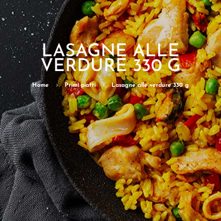
LASAGNE ALLE
VERDURE 330 G
Home
5
Primi piatti
5
Lasagne alle verdure 330 g