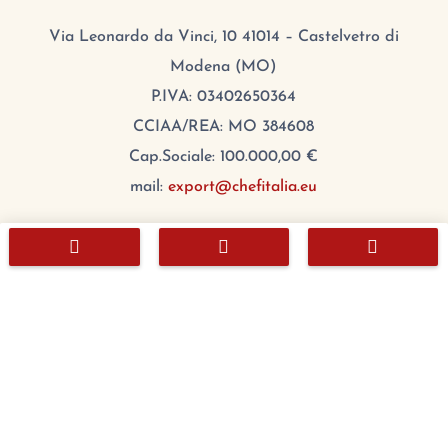
Via Leonardo da Vinci, 10 41014 – Castelvetro di
Modena (MO)
P.IVA: 03402650364
CCIAA/REA: MO 384608
Cap.Sociale: 100.000,00 €
mail:
export@chefitalia.eu



Copyright © 2026
Orario
Lunedì:
8:00 – 17:00
Martedì:
8:00 – 17:00
Mercoledì:
8:00 – 17:00