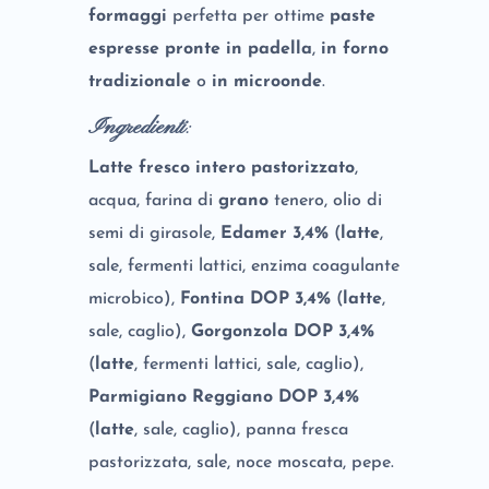
formaggi
perfetta per ottime
paste
espresse pronte in padella
,
in forno
tradizionale
o
in microonde
.
Ingredienti
:
Latte fresco intero pastorizzato
,
acqua, farina di
grano
tenero, olio di
semi di girasole,
Edamer 3,4%
(
latte
,
sale, fermenti lattici, enzima coagulante
microbico),
Fontina DOP 3,4%
(
latte
,
sale, caglio),
Gorgonzola DOP 3,4%
(
latte
, fermenti lattici, sale, caglio),
Parmigiano Reggiano DOP 3,4%
(
latte
, sale, caglio), panna fresca
pastorizzata, sale, noce moscata, pepe.