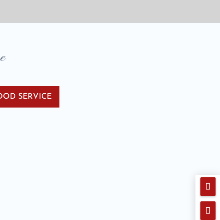
ne
OOD SERVICE

