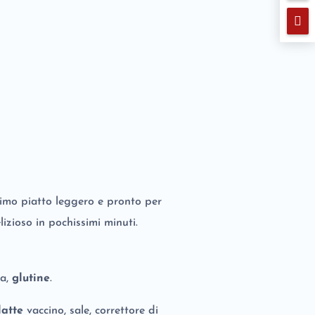

imo piatto leggero e pronto per
lizioso in pochissimi minuti.
ua,
glutine
.
latte
vaccino, sale, correttore di