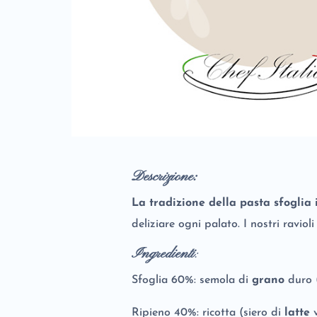
Descrizione:
La tradizione della pasta sfoglia
deliziare ogni palato. I nostri raviol
Ingredienti
:
Sfoglia 60%: semola di
grano
duro 
Ripieno 40%: ricotta (siero di
latte
v