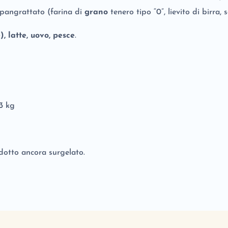
, pangrattato (farina di
grano
tenero tipo “0”, lievito di birra, s
), latte, uovo, pesce
.
 3 kg
odotto ancora surgelato.