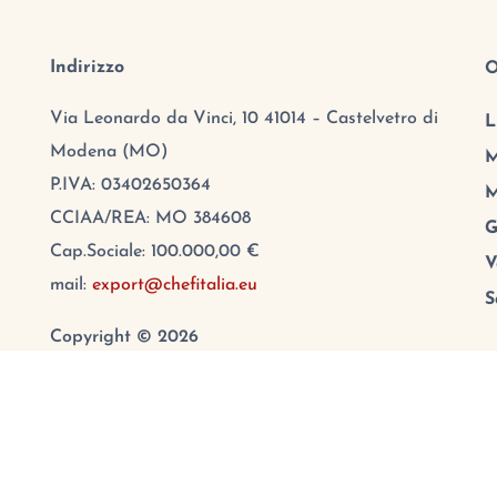
Indirizzo
O
Via Leonardo da Vinci, 10 41014 – Castelvetro di
L
Modena (MO)
M
P.IVA: 03402650364
M
CCIAA/REA: MO 384608
G
Cap.Sociale: 100.000,00 €
V
mail:
export@chefitalia.eu
S
Copyright © 2026