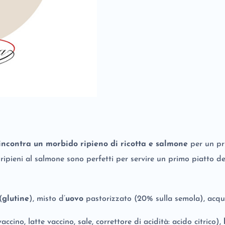
incontra un morbido ripieno di ricotta e salmone
per un pr
i ripieni al salmone sono perfetti per servire un primo piatto de
(
glutine
), misto d’
uovo
pastorizzato (20% sulla semola), acq
accino, latte vaccino, sale, correttore di acidità: acido citrico),