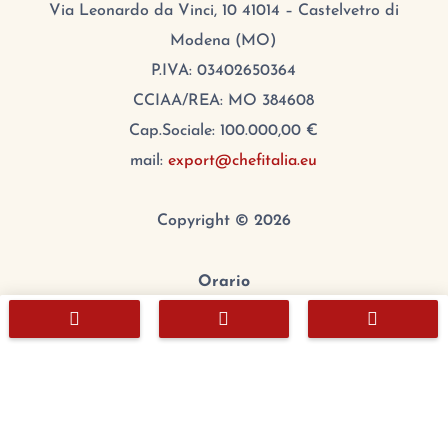
Via Leonardo da Vinci, 10 41014 – Castelvetro di
Modena (MO)
P.IVA: 03402650364
CCIAA/REA: MO 384608
Cap.Sociale: 100.000,00 €
mail:
export@chefitalia.eu
Copyright © 2026
Orario



Lunedì:
8:00 – 17:00
Martedì:
8:00 – 17:00
Mercoledì:
8:00 – 17:00
Giovedì:
8:00 – 17:00