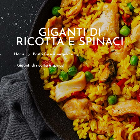
GIGANTI DI
RICOTTA E SPINACI
5
5
Home
Pasta fresca surgelata
Giganti di ricotta e spinaci