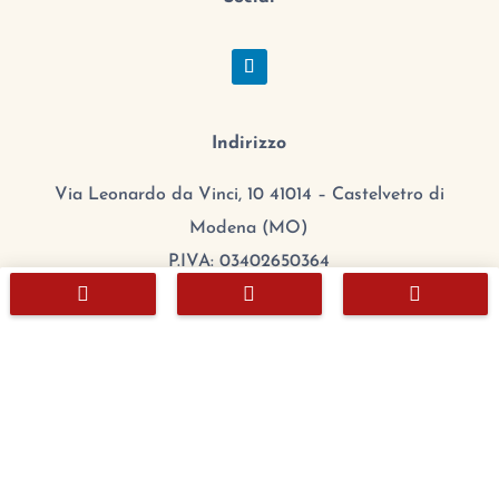
Indirizzo
Via Leonardo da Vinci, 10 41014 – Castelvetro di
Modena (MO)
P.IVA: 03402650364



CCIAA/REA: MO 384608
Cap.Sociale: 100.000,00 €
mail:
export@chefitalia.eu
Copyright © 2026
Orario