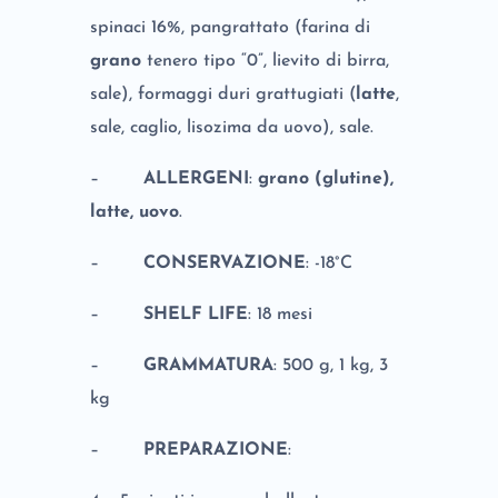
spinaci 16%, pangrattato (farina di
grano
tenero tipo “0”, lievito di birra,
sale), formaggi duri grattugiati (
latte
,
sale, caglio, lisozima da uovo), sale.
–
ALLERGENI
:
grano (glutine),
latte, uovo
.
–
CONSERVAZIONE
: -18°C
–
SHELF LIFE
: 18 mesi
–
GRAMMATURA
: 500 g, 1 kg, 3
kg
–
PREPARAZIONE
: