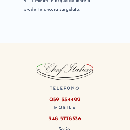
4 – 5 minuti in acqua bollente a
prodotto ancora surgelato.
TELEFONO
059 334422
MOBILE
348 5778336
Social