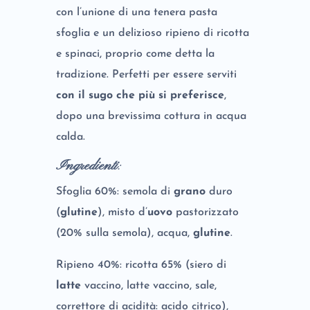
con l’unione di una tenera pasta
sfoglia e un delizioso ripieno di ricotta
e spinaci, proprio come detta la
tradizione. Perfetti per essere serviti
con il sugo che più si preferisce
,
dopo una brevissima cottura in acqua
calda.
Ingredienti
:
Sfoglia 60%: semola di
grano
duro
(
glutine
), misto d’
uovo
pastorizzato
(20% sulla semola), acqua,
glutine
.
Ripieno 40%: ricotta 65% (siero di
latte
vaccino, latte vaccino, sale,
correttore di acidità: acido citrico),